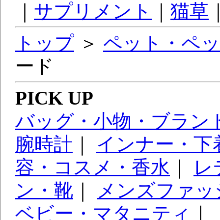
｜
サプリメント
｜
猫草
トップ
＞
ペット・ペ
ード
PICK UP
バッグ・小物・ブラン
腕時計
｜
インナー・下
容・コスメ・香水
｜
レ
ン・靴
｜
メンズファッ
ベビー・マタニティ
｜