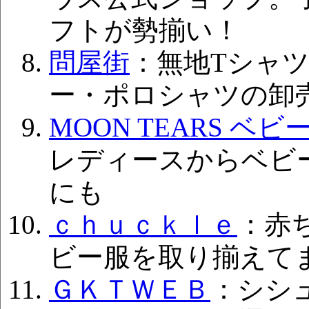
フトが勢揃い！
問屋街
：無地Tシャ
ー・ポロシャツの卸
MOON TEARS ベビ
レディースからベビ
にも
ｃｈｕｃｋｌｅ
：赤
ビー服を取り揃えて
ＧＫＴＷＥＢ
：シシ