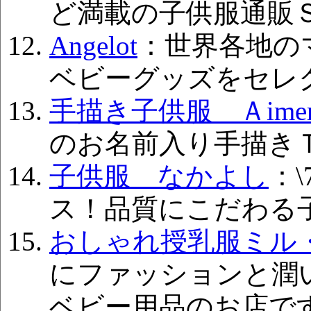
ど満載の子供服通販
Angelot
：世界各地の
ベビーグッズをセレ
手描き子供服 Ａimer
のお名前入り手描き
子供服 なかよし
：\
ス！品質にこだわる
おしゃれ授乳服ミル
にファッションと潤い
ベビー用品のお店で