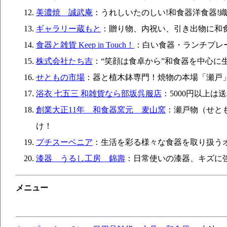
美濃焼 誠武庵
：うれしいたのしい!和食器洋食器!
ギャラリー蔵もと
：贈り物、内祝い、引き出物に和
食器と雑貨 Keep in Touch！
：白い食器・ランチプレ
株式会社たち吉
：“笑顔は食卓から”和食器を中心に
せともの市場
：器と植木鉢専門！焼物の本場「瀬戸
浴衣 七五三 和雑貨なら部坂呉服店
：5000円以上
創業大正11年 和食器窯元 麦山窯
：瀬戸物（せと
け！
プチスーベニア
：生活を彩る様々な食器を取り扱う
漆器 うるし工房 錦壽
：日常使いの漆器、キズに
メニュー