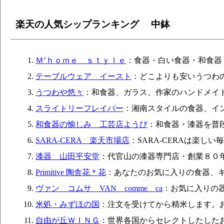
楽天の人気シップランキング 中鉢
Ｍ’ｈｏｍｅ ｓｔｙｌｅ
：食器・白い食器・和食器
テーブルウェア イースト
：どこよりも安いうつわ
うつわや悠々
：和食器、ガラス、作家のハンドメイ
スライトリーフレイバー
：湘南スタイルの食器、イ
和食器の愉しみ 工芸店ようび
：和食器・漆器を普
SARA-CERA 楽天市場店
：SARA-CERAは楽し
漆器 山田平安堂
：代官山の漆器専門店・創業８０
Primitive 陶舎花＊花
：あなたのお気に入りの食器、
ヴァン コムサ VAN comme ca
：お気に入りの
米処・みずほの国
：注文を受けてから精米します。
自由が丘ＷＩＮＧ
：世界各国からセレクトしたした