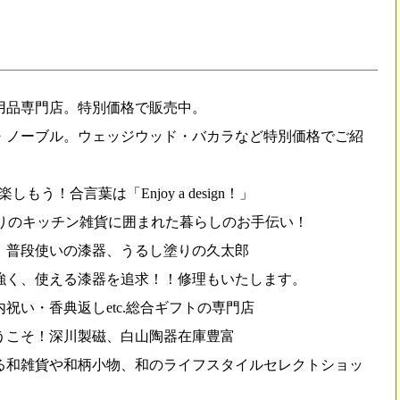
ン用品専門店。特別価格で販売中。
・ノーブル。ウェッジウッド・バカラなど特別価格でご紹
う！合言葉は「Enjoy a design！」
りのキッチン雑貨に囲まれた暮らしのお手伝い！
、普段使いの漆器、うるし塗りの久太郎
強く、使える漆器を追求！！修理もいたします。
祝い・香典返しetc.総合ギフトの専門店
うこそ！深川製磁、白山陶器在庫豊富
る和雑貨や和柄小物、和のライフスタイルセレクトショッ