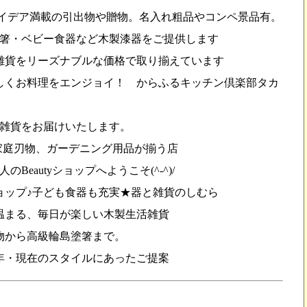
イデア満載の引出物や贈物。名入れ粗品やコンペ景品有。
・箸・ベビー食器など木製漆器をご提供します
雑貨をリーズナブルな価格で取り揃えています
しくお料理をエンジョイ！ からふるキッチン倶楽部タカ
雑貨をお届けいたします。
家庭刃物、ガーデニング用品が揃う店
eautyショップへようこそ(^-^)/
ョップ♪子ども食器も充実★器と雑貨のしむら
温まる、毎日が楽しい木製生活雑貨
物から高級輪島塗箸まで。
年・現在のスタイルにあったご提案