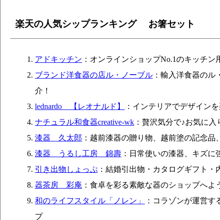
楽天の人気シップランキング お箸セット
アドキッチン
：オンラインショップNo.1のキッチ
ブランド洋食器の店ル・ノーブル
：輸入洋食器のル
介！
lednardo 【レオナルド】
：インテリアでデザインを楽しも
ナチュラル和食器creative-wk
：贅沢気分で♪お気に入
漆器 久太郎
：越前漆器の贈り物、越前塗の記念品
漆器 うるし工房 錦壽
：日常使いの漆器、キズに
引き出物しょっぷ
：結婚引出物・カタログギフト・内
器茶房 彩庵
：食卓を彩る素敵な器のショップへよ
和のライフスタイル「ノレン」
：コラゾンが運営す
プ