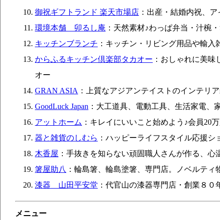
御祝ギフトランド 楽天市場店
：出産・結婚内祝、ア
環境本舗 卯るし庵
：天然素材♪わっぱ弁当・汁椀
キッチンブランチ
：キッチン・リビング用品や輸入
からふるキッチン倶楽部タカオー
：おしゃれに美味
オー
GRAN ASIA
：上質なアジアンテイストのインテリア
GoodLuck Japan
：大工道具、電動工具、生活家電、
アットホーム
：キレイにいいこと始めよう♪会員20万人のB
器と雑貨のしむら
：ハッピーライフスタイル応援シ
木香屋
：手抜きを知らない頑固職人さんが作る、心
箸屋助八
：輪島箸、輪島塗箸、専門店。ノベルティ
漆器 山田平安堂
：代官山の漆器専門店・創業８０
メニュー