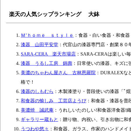
楽天の人気シップランキング 大鉢
Ｍ’ｈｏｍｅ ｓｔｙｌｅ
：食器・白い食器・和食器
漆器 山田平安堂
：代官山の漆器専門店・創業８０
SARA-CERA 楽天市場店
：SARA-CERAは楽し
漆器 うるし工房 錦壽
：日常使いの漆器、キズに
美濃のちゃわん屋さん 古林恩羅院
：DURALEX
格で！
漆器のしもむら
：木製漆塗り・普段使いの漆器「ﾟ
和食器の愉しみ 工芸店ようび
：和食器・漆器を普
美濃焼 誠武庵
：うれしいたのしい!和食器洋食器!
ギャラリー蔵もと
：贈り物、内祝い、引き出物に和
うつわや悠々
：和食器、ガラス、作家のハンドメイ