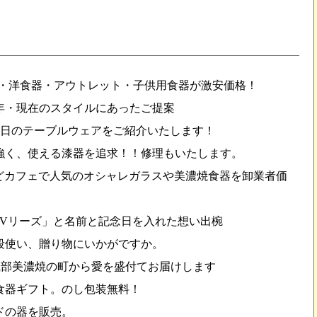
・洋食器・アウトレット・子供用食器が激安価格！
年・現在のスタイルにあったご提案
い毎日のテーブルウェアをご紹介いたします！
強く、使える漆器を追求！！修理もいたします。
などカフェで人気のオシャレガラスや美濃焼食器を卸業者価
焜Vリーズ」と名前と記念日を入れた想い出椀
段使い、贈り物にいかがですか。
織部美濃焼の町から愛を盛付てお届けします
食器ギフト。のし包装無料！
ドの器を販売。