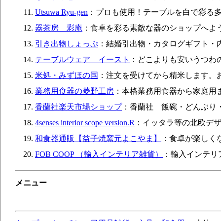
Utsuwa Ryu-gen
：プロも使用！テーブルを白で彩る多
器茶房 彩庵
：食卓を彩る素敵な器のショップへよ
引き出物しょっぷ
：結婚引出物・カタログギフト・内
テーブルウェア イースト
：どこよりも安いうつわ
米処・みずほの国
：注文を受けてから精米します。
業務用食器の菱野工房
：本格業務用食器から家庭用
香蘭社楽天市場ショップ
：香蘭社 飯碗・どんぶり
4senses interior scope version.R
：イッタラ等の北欧デ
和食器通販【益子焼窯元よこやま】
：食卓が楽しく
FOB COOP （輸入インテリア雑貨）
：輸入インテリ
メニュー