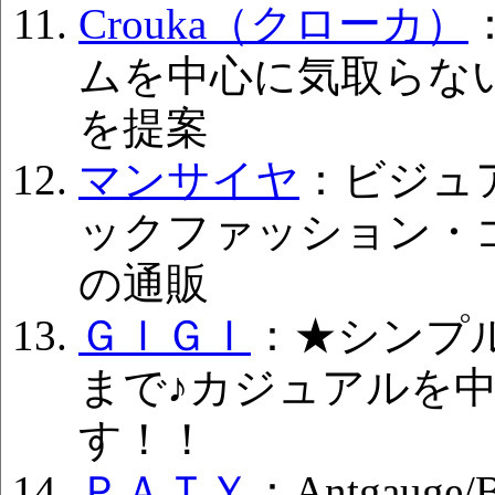
Crouka（クローカ）
ムを中心に気取らな
を提案
マンサイヤ
：ビジュ
ックファッション・
の通販
ＧＩＧＩ
：★シンプ
まで♪カジュアルを中
す！！
ＰＡＴＹ
：Antgauge/B