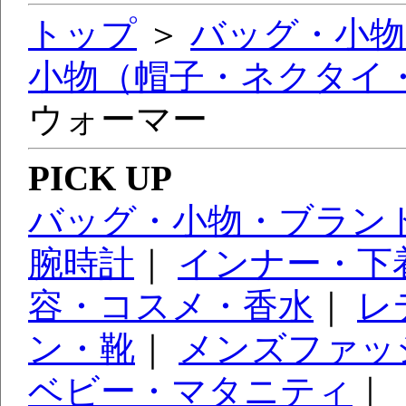
トップ
＞
バッグ・小物
小物（帽子・ネクタイ
ウォーマー
PICK UP
バッグ・小物・ブラン
腕時計
｜
インナー・下
容・コスメ・香水
｜
レ
ン・靴
｜
メンズファッ
ベビー・マタニティ
｜