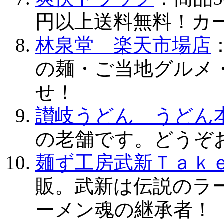
円以上送料無料！カ
林泉堂 楽天市場店
の麺・ご当地グルメ
せ！
讃岐うどん うどん
の老舗です。どうぞ
麺ず工房武新Ｔａｋ
販。武新は伝説のラ
ーメン魂の継承者！