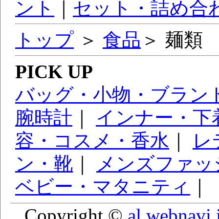
ント
｜
セット・詰め合
トップ
＞
食品
＞ 麺類
PICK UP
バッグ・小物・ブラン
腕時計
｜
インナー・下
容・コスメ・香水
｜
レ
ン・靴
｜
メンズファッ
ベビー・マタニティ
｜
Copyright ©
al.webnavi.