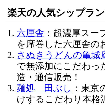
楽天の人気シップラ
六厘舎
：超濃厚スー
を席巻した六厘舎の
さぬきうどんの亀城
で無添加にこだわっ
造・通信販売！
麺処 田ぶし
：東京
けするこだわり本格