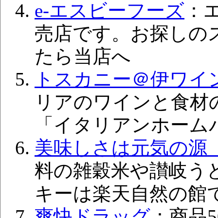
e-エスビーフーズ
：
売店です。お探しの
たら当店へ
トスカニー＠伊ワイ
リアのワインと食材
「イタリアンホーム
美味しさは元気の源 
料の雑穀米や讃岐う
キーは楽天自然の館
爽快ドラッグ
：商品5