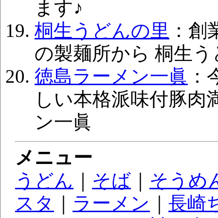
ます♪
桐生うどんの里
：創
の製麺所から 桐生う
徳島ラーメン一眞
：
しい本格派味付豚肉
ン一眞
メニュー
うどん
｜
そば
｜
そうめ
スタ
｜
ラーメン
｜
長崎