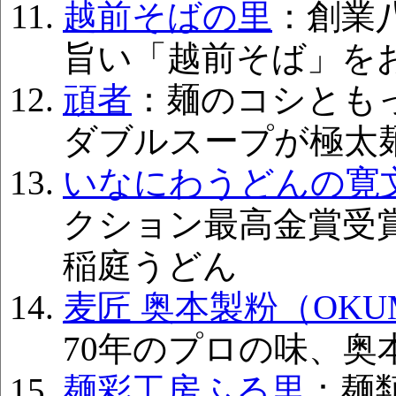
越前そばの里
：創業
旨い「越前そば」を
頑者
：麺のコシとも
ダブルスープが極太
いなにわうどんの寛
クション最高金賞受
稲庭うどん
麦匠 奥本製粉（OKUM
70年のプロの味、奥
麺彩工房ふる里
：麺